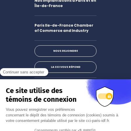
Nos implantations à Paris et en
Île-de-France
Paris Ile-de-France Chamber
of Commerce and Industry
NOUS REJOINDRE
LA CCI VOUS RÉPOND
Facebook
LinkedIn
X
Instagram
Youtube
S'abonner à la newsletter
JE M'INSCRIS