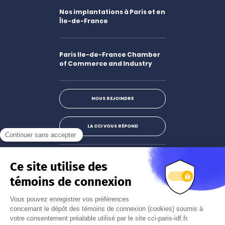
Nos implantations à Paris et en
Île-de-France
Paris Ile-de-France Chamber
of Commerce and Industry
NOUS REJOINDRE
LA CCI VOUS RÉPOND
Facebook
LinkedIn
X
Instagram
Youtube
S'abonner à la newsletter
JE M'INSCRIS