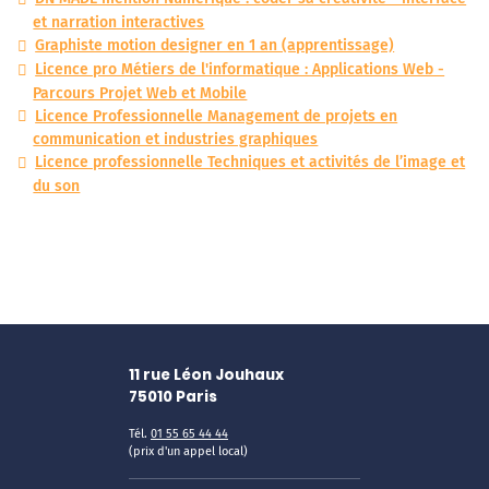
et narration interactives
Graphiste motion designer en 1 an (apprentissage)
Licence pro Métiers de l'informatique : Applications Web -
Parcours Projet Web et Mobile
Licence Professionnelle Management de projets en
communication et industries graphiques
Licence professionnelle Techniques et activités de l’image et
du son
11 rue Léon Jouhaux
75010
Paris
Tél.
01 55 65 44 44
(prix d'un appel local)