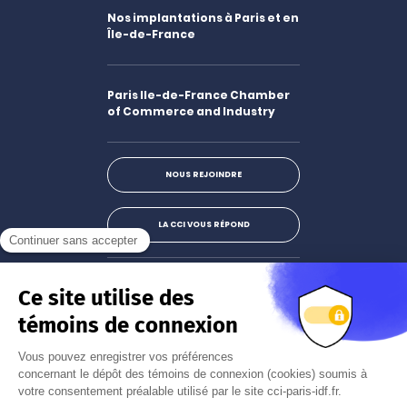
Nos implantations à Paris et en
Île-de-France
Paris Ile-de-France Chamber
of Commerce and Industry
NOUS REJOINDRE
LA CCI VOUS RÉPOND
Facebook
LinkedIn
X
Instagram
Youtube
S'abonner à la newsletter
JE M'INSCRIS