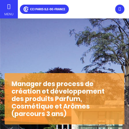
Ouvri
MENU
Aller
au
contenu
principal
Manager des process de
création et développement
des produits Parfum,
Cosmétique et Arômes
(parcours 3 ans)