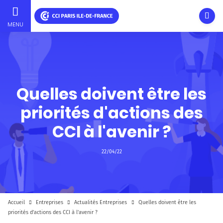
Ouvri
MENU
Aller
au
contenu
principal
Quelles doivent être les
priorités d'actions des
CCI à l'avenir ?
22/04/22
Accueil
Entreprises
Actualités Entreprises
Quelles doivent être les
priorités d'actions des CCI à l'avenir ?