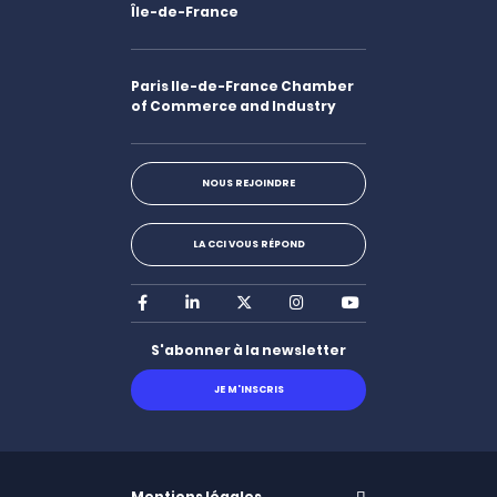
Île-de-France
Paris Ile-de-France Chamber
of Commerce and Industry
NOUS REJOINDRE
LA CCI VOUS RÉPOND
Facebook
LinkedIn
X
Instagram
Youtube
S'abonner à la newsletter
JE M'INSCRIS
Mentions légales