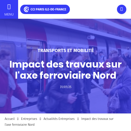
Ouvri
MENU
Aller
au
contenu
principal
TRANSPORTS ET MOBILITÉ
Impact des travaux sur
l'axe ferroviaire Nord
31/01/25
Accueil
Entreprises
Actualités Entreprises
Impact des travaux sur
l'axe ferroviaire Nord