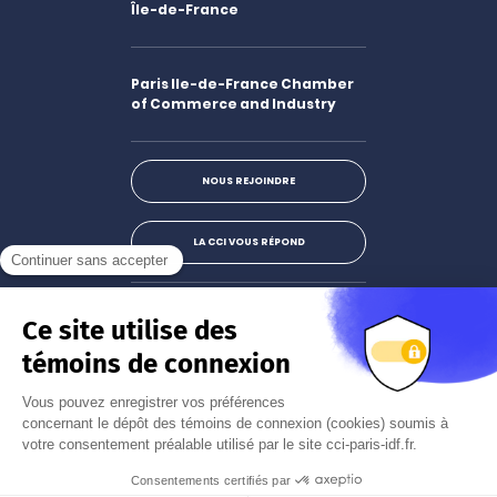
Île-de-France
Paris Ile-de-France Chamber
of Commerce and Industry
NOUS REJOINDRE
LA CCI VOUS RÉPOND
Facebook
LinkedIn
X
Instagram
Youtube
S'abonner à la newsletter
JE M'INSCRIS
Mentions légales