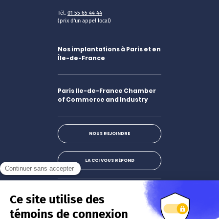
Tél.
01 55 65 44 44
(prix d'un appel local)
Nos implantations à Paris et en
Île-de-France
Paris Ile-de-France Chamber
of Commerce and Industry
NOUS REJOINDRE
LA CCI VOUS RÉPOND
Facebook
LinkedIn
X
Instagram
Youtube
S'abonner à la newsletter