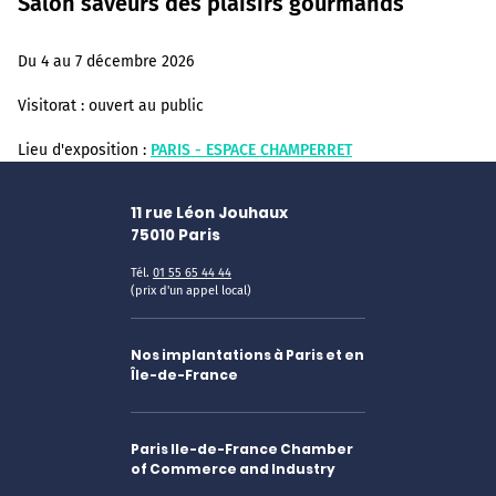
Salon saveurs des plaisirs gourmands
Du 4 au 7 décembre 2026
Visitorat :
ouvert au public
Lieu d'exposition :
PARIS - ESPACE CHAMPERRET
11 rue Léon Jouhaux
75010
Paris
Tél.
01 55 65 44 44
(prix d'un appel local)
Nos implantations à Paris et en
Île-de-France
Paris Ile-de-France Chamber
of Commerce and Industry