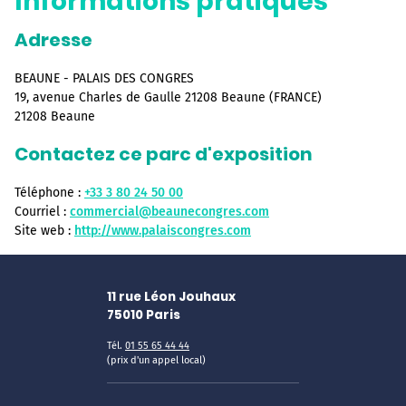
Informations pratiques
Adresse
BEAUNE - PALAIS DES CONGRES
19, avenue Charles de Gaulle 21208 Beaune (FRANCE)
21208 Beaune
Contactez ce parc d'exposition
Téléphone :
+33 3 80 24 50 00
Courriel :
commercial@beaunecongres.com
Site web :
http://www.palaiscongres.com
11 rue Léon Jouhaux
75010
Paris
Tél.
01 55 65 44 44
(prix d'un appel local)