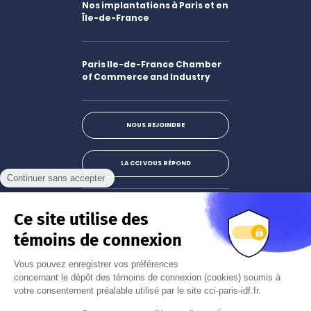
Nos implantations à Paris et en
Île-de-France
Paris Ile-de-France Chamber
of Commerce and Industry
NOUS REJOINDRE
LA CCI VOUS RÉPOND
Facebook
LinkedIn
X
Instagram
Youtube
S'abonner à la newsletter
JE M'INSCRIS