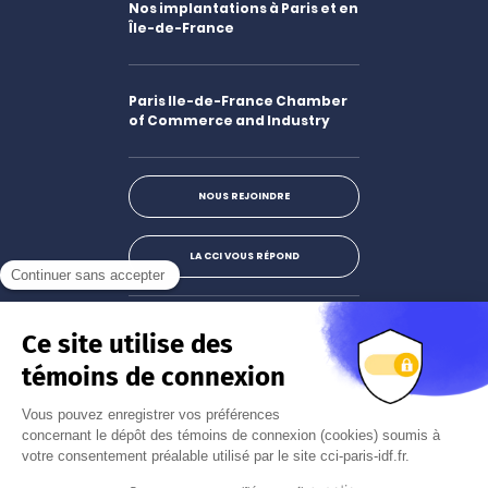
Nos implantations à Paris et en
Île-de-France
Paris Ile-de-France Chamber
of Commerce and Industry
NOUS REJOINDRE
LA CCI VOUS RÉPOND
Facebook
LinkedIn
X
Instagram
Youtube
S'abonner à la newsletter
JE M'INSCRIS