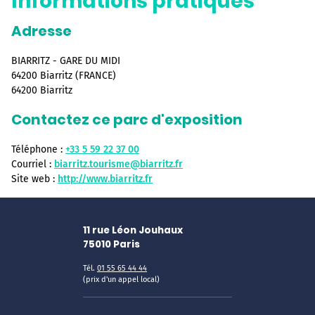
Informations pratiques
Adresse
BIARRITZ - GARE DU MIDI
64200 Biarritz (FRANCE)
64200 Biarritz
Contactez ce parc d'exposition
Téléphone :
+33 5 59 22 37 00
Courriel :
biarritz.tourisme@biarritz.fr
Site web :
http://www.biarritz.fr
11 rue Léon Jouhaux
75010
Paris
Tél.
01 55 65 44 44
(prix d'un appel local)