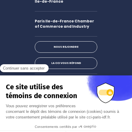
Île-de-France
Paris Ile-de-France Chamber
of Commerce and Industry
NOUS REJOINDRE
LA CCI VOUS RÉPOND
Facebook
LinkedIn
X
Instagram
Youtube
S'abonner à la newsletter
JE M'INSCRIS
Mentions légales