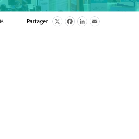
Partager
NA
X
Facebook
LinkedIn
Email