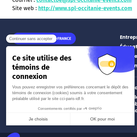
Site web :
http://www.spl-occitanie-events.com
Entrep
Éducat
11 rue Léon Jouhaux
Prospe
75010
Paris
Événe
Tél.
01 55 65 44 44
(prix d'un appel local)
Intern
Paris 
Nos implantations à Paris
Chamb
et en Île-de-France
and In