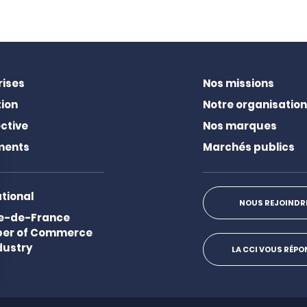
rises
Nos missions
ion
Notre organisation
ctive
Nos marques
ments
Marchés publics
ational
NOUS REJOINDR
Ile-de-France
er of Commerce
dustry
LA CCI VOUS RÉP