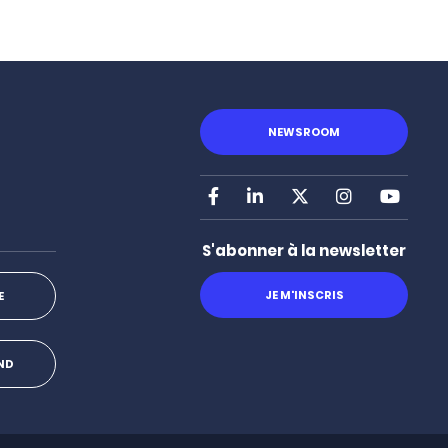
NEWSROOM
Facebook
LinkedIn
X
Instagram
Youtu
S'abonner à la newsletter
JE M'INSCRIS
E
OND