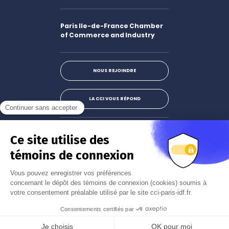
Paris Ile-de-France Chamber
of Commerce and Industry
NOUS REJOINDRE
LA CCI VOUS RÉPOND
Facebook
LinkedIn
X
Instagram
Youtube
S'abonner à la newsletter
JE M'INSCRIS
Mentions légales