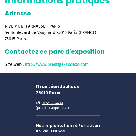
Informations pratiques
Adresse
RIVE MONTPARNASSE - PARIS
44 Boulevard de Vaugirard 75015 Paris (FRANCE)
75015 Paris
Contactez ce parc d'exposition
Site web :
http://www.prestige-sodexo.com
11 rue Léon Jouhaux
75010
Paris
Tél.
01 55 65 44 44
(prix d'un appel local)
Nos implantations à Paris et en
Île-de-France