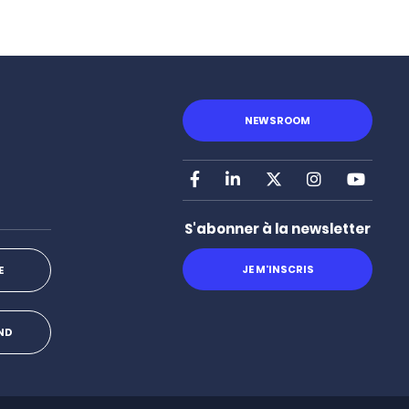
NEWSROOM
Facebook
LinkedIn
X
Instagram
Youtu
S'abonner à la newsletter
JE M'INSCRIS
E
OND