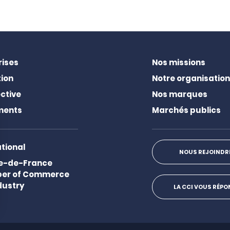
rises
Nos missions
ion
Notre organisation
ctive
Nos marques
ments
Marchés publics
ational
NOUS REJOINDR
Ile-de-France
er of Commerce
dustry
LA CCI VOUS RÉP