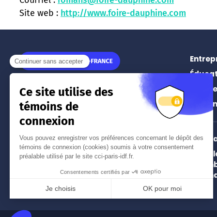
Site web :
http://www.foire-dauphine.com
Entrep
Éducat
11 rue Léon Jouhaux
Prospe
75010
Paris
Événe
Tél.
01 55 65 44 44
(prix d'un appel local)
Intern
Paris 
Nos implantations à Paris
Chamb
et en Île-de-France
and In