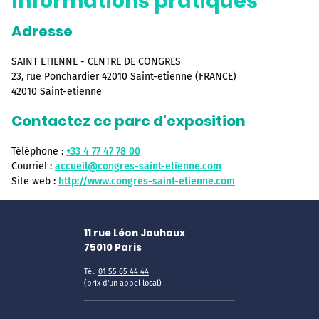
Informations pratiques
Adresse
SAINT ETIENNE - CENTRE DE CONGRES
23, rue Ponchardier 42010 Saint-etienne (FRANCE)
42010 Saint-etienne
Contactez ce parc d'exposition
Téléphone :
+33 4 77 47 78 00
Courriel :
accueil@congres-saint-etienne.com
Site web :
http://www.congres-saint-etienne.com
11 rue Léon Jouhaux
75010
Paris
Tél.
01 55 65 44 44
(prix d'un appel local)