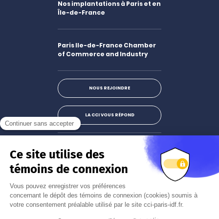
Nos implantations à Paris et en
Île-de-France
Paris Ile-de-France Chamber
of Commerce and Industry
NOUS REJOINDRE
LA CCI VOUS RÉPOND
Facebook
LinkedIn
X
Instagram
Youtube
S'abonner à la newsletter
JE M'INSCRIS