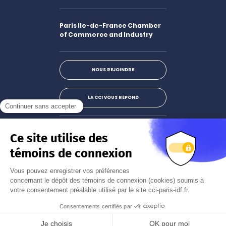
Paris Ile-de-France Chamber
of Commerce and Industry
NOUS REJOINDRE
LA CCI VOUS RÉPOND
Facebook
LinkedIn
X
Instagram
Youtube
S'abonner à la newsletter
JE M'INSCRIS
Mentions légales