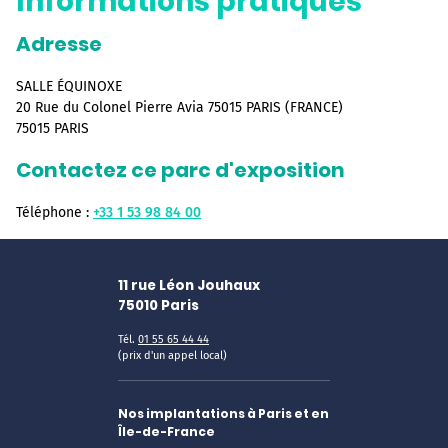
Informations pratiques
Adresse
SALLE ÉQUINOXE
20 Rue du Colonel Pierre Avia 75015 PARIS (FRANCE)
75015 PARIS
Contactez ce parc d'exposition
Téléphone :
+33 1 53 98 84 00
11 rue Léon Jouhaux
75010
Paris
Tél.
01 55 65 44 44
(prix d'un appel local)
Nos implantations à Paris et en
Île-de-France