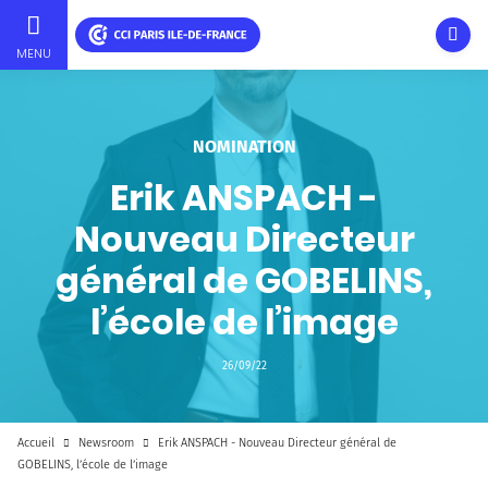
Ouvri
MENU
Aller
au
contenu
NOMINATION
principal
Erik ANSPACH -
Nouveau Directeur
général de GOBELINS,
l’école de l’image
26/09/22
Accueil
Newsroom
Erik ANSPACH - Nouveau Directeur général de
GOBELINS, l’école de l’image