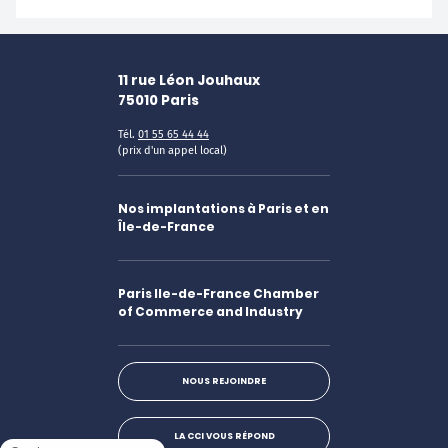
11 rue Léon Jouhaux
75010
Paris
Tél.
01 55 65 44 44
(prix d'un appel local)
Nos implantations à Paris et en
Île-de-France
Paris Ile-de-France Chamber
of Commerce and Industry
NOUS REJOINDRE
LA CCI VOUS RÉPOND