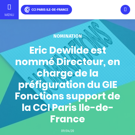
Ouvri
MENU
Aller
au
contenu
NOMINATION
principal
Eric Dewilde est
nommé Directeur, en
charge de la
préfiguration du GIE
Fonctions support de
la CCI Paris Ile-de-
France
09/04/20