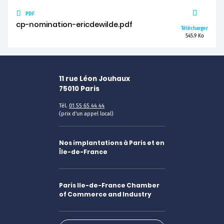
PDF
cp-nomination-ericdewilde.pdf
Télécharger
545.9 Ko
11 rue Léon Jouhaux
75010
Paris
Tél.
01 55 65 44 44
(prix d'un appel local)
Nos implantations à Paris et en
Île-de-France
Paris Ile-de-France Chamber
of Commerce and Industry