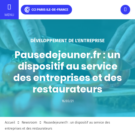
Ouvri
MENU
Aller
au
contenu
DÉVELOPPEMENT DE L'ENTREPRISE
principal
Pausedejeuner.fr : un
dispositif au service
des entreprises et des
restaurateurs
16/03/21
Accueil
Newsroom
Pausedejeuner.fr : un dispositif au service des
entreprises et des restaurateurs