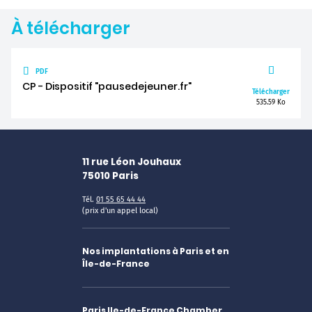
À télécharger
PDF
CP - Dispositif "pausedejeuner.fr"
Télécharger
535.59 Ko
11 rue Léon Jouhaux
75010
Paris
Tél.
01 55 65 44 44
(prix d'un appel local)
Nos implantations à Paris et en
Île-de-France
Paris Ile-de-France Chamber