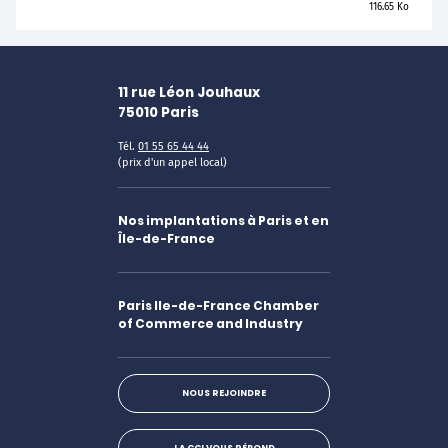
116.65 Ko
11 rue Léon Jouhaux
75010
Paris
Tél.
01 55 65 44 44
(prix d'un appel local)
Nos implantations à Paris et en
Île-de-France
Paris Ile-de-France Chamber
of Commerce and Industry
NOUS REJOINDRE