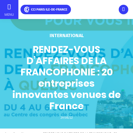
Ouvri
MENU
Aller
au
contenu
INTERNATIONAL
principal
RENDEZ-VOUS
D’AFFAIRES DE LA
FRANCOPHONIE : 20
entreprises
innovantes venues de
France
29/06/22