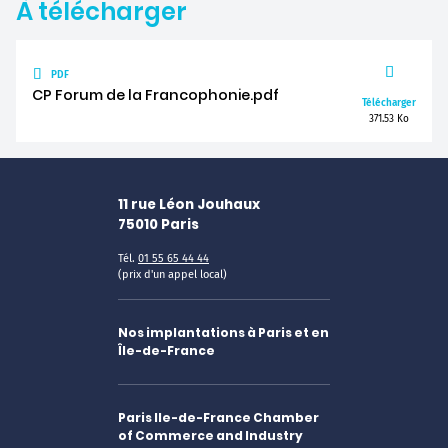
À télécharger
PDF
CP Forum de la Francophonie.pdf
Télécharger
371.53 Ko
11 rue Léon Jouhaux
75010
Paris
Tél.
01 55 65 44 44
(prix d'un appel local)
Nos implantations à Paris et en
Île-de-France
Paris Ile-de-France Chamber
of Commerce and Industry