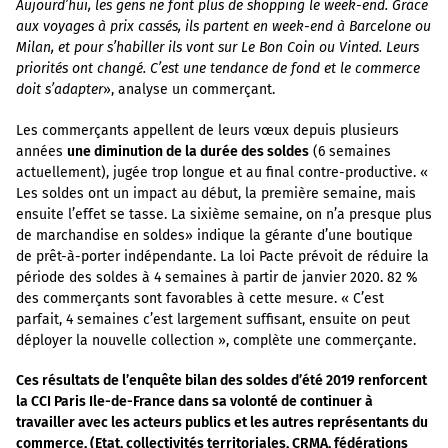
Aujourd’hui, les gens ne font plus de shopping le week-end. Grâce
aux voyages à prix cassés, ils partent en week-end à Barcelone ou
Milan, et pour s’habiller ils vont sur Le Bon Coin ou Vinted. Leurs
priorités ont changé. C’est une tendance de fond et le commerce
doit s’adapter
», analyse un commerçant.
Les commerçants appellent de leurs vœux depuis plusieurs
années
une diminution de la durée des soldes
(6 semaines
actuellement), jugée trop longue et au final contre-productive. «
Les soldes ont un impact au début, la première semaine, mais
ensuite l’effet se tasse. La sixième semaine, on n’a presque plus
de marchandise en soldes» indique la gérante d’une boutique
de prêt-à-porter indépendante. La loi Pacte prévoit de réduire la
période des soldes à 4 semaines à partir de janvier 2020. 82 %
des commerçants sont favorables à cette mesure. « C’est
parfait, 4 semaines c’est largement suffisant, ensuite on peut
déployer la nouvelle collection », complète une commerçante.
Ces résultats de l’enquête bilan des soldes d’été 2019 renforcent
la CCI Paris Ile-de-France dans sa volonté de continuer à
travailler avec les acteurs publics et les autres représentants du
commerce, (Etat, collectivités territoriales, CRMA, fédérations