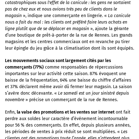
catastrophiques sous l'effet de la canicule : les gens ne sortaient
pas de chez eux et nous avions très peu de clients dans le
magasin
», indique une commerçante en lingerie. «
La canicule
nous a fait du mal : les clients ont préféré faire leurs achats en
ligne plutôt que de se déplacer en magasin
», ajoute la gérante
d’une boutique de prêt-à-porter de la rue de Rennes. Les grands
magasins et les centres commerciaux ont en revanche pu tirer
leur épingle du jeu grâce à la climatisation dont ils sont équipés.
Les mouvements sociaux sont largement cités par les
commerçants (77%)
comme responsables de répercussions
importantes sur leur activité cette saison. 87% évoquent une
baisse de la fréquentation, 64% une baisse du chiffre d’affaires
et 37% déclarent même avoir dû fermer leur magasin. La saison
s’avère donc décevante. «
Le samedi est un jour sinistré depuis
novembre
» précise un commerçant de la rue de Rennes.
Enfin,
la valse des promotions et les ventes sur internet
ont fait
perdre aux soldes leur caractère d’événement incontournable
pour 56 % des commerçants. En effet, depuis plusieurs années,
les périodes de ventes à prix réduit se sont multipliées. «
Les
clientes ont des promotions toute l’année, elles n’attendent plus