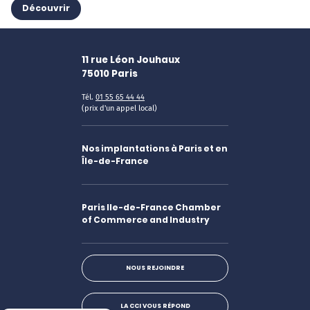
Découvrir
11 rue Léon Jouhaux
75010
Paris
Tél.
01 55 65 44 44
(prix d'un appel local)
Nos implantations à Paris et en
Île-de-France
Paris Ile-de-France Chamber
of Commerce and Industry
NOUS REJOINDRE
LA CCI VOUS RÉPOND