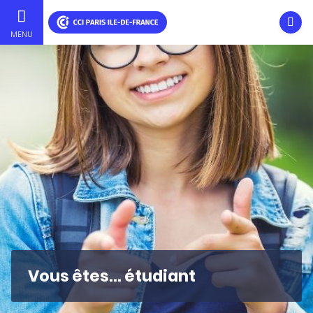
Ouvri
MENU
Aller
au
contenu
principal
Vous êtes... étudiant