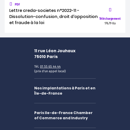
PDF
Lettre creda-societes n°2022-11 -
Dissolution-confusion, droit d'opposition
Téléchargement
et fraude à la loi
176.79 Ko
11 rue Léon Jouhaux
75010
Paris
Tél.
01 55 65 44 44
(prix d'un appel local)
Nos implantations à Paris et en
Île-de-France
Paris Ile-de-France Chamber
of Commerce and Industry