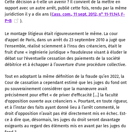
Cette décision a-t-elle un avenir ? Il convient de la mettre en
rapport avec un autre arrêt, publié cette fois, rendu par la même
juridiction il y a dix ans (
Cass. com., 11 sept. 2012, n° 11-11.141, F-
P+B
).
Le montage litigieux était rigoureusement le même. La cour
d'appel de Paris, dans un arrêt du 23 septembre 2010 a jugé que
l'ensemble, réalisé sciemment à l'insu des créanciers, était le
fruit d'une « ingénierie juridique » frauduleuse visant à éluder le
débat sur l'éventuelle cessation des paiements de la société
débitrice et à échapper à l’ouverture d'une procédure collective.
Tout en adoptant la même définition de la fraude qu’en 2022, la
Cour de cassation a cependant estimé que les juges du fond ont
pu souverainement considérer que la manœuvre avait
précisément pour effet « de priver d'efficacité […] la faculté
d'opposition ouverte aux créanciers ». Pourtant, en toute rigueur,
et à l’instar des faits ayant donné lieu à l’arrêt commenté, le
droit d’opposition n’avait pas été directement mis en échec. Est-
ce à dire que, désormais, les juges du droit seront davantage
exigeants au regard des éléments mis en avant par les juges du