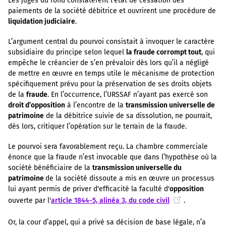
Les juges du fond constatèrent l’état de cessation des
paiements de la société débitrice et ouvrirent une procédure de
liquidation judiciaire
.
L’argument central du pourvoi consistait à invoquer le caractère
subsidiaire du principe selon lequel
la fraude corrompt tout
, qui
empêche le créancier de s’en prévaloir dès lors qu’il a négligé
de mettre en œuvre en temps utile le mécanisme de protection
spécifiquement prévu pour la préservation de ses droits objets
de la
fraude
. En l’occurrence, l’URSSAF n’ayant pas exercé son
droit d’opposition
à l’encontre de la
transmission universelle de
patrimoine
de la débitrice suivie de sa dissolution, ne pourrait,
dès lors, critiquer l’opération sur le terrain de la fraude.
Le pourvoi sera favorablement reçu. La chambre commerciale
énonce que la fraude n’est invocable que dans l’hypothèse où la
société bénéficiaire de la
transmission universelle du
patrimoine
de la société dissoute a mis en œuvre un processus
lui ayant permis de priver d'efficacité la faculté d'
opposition
ouverte par l'
article 1844-5, alinéa 3, du code civil
.
Or, la cour d’appel, qui a privé sa décision de base légale, n’a