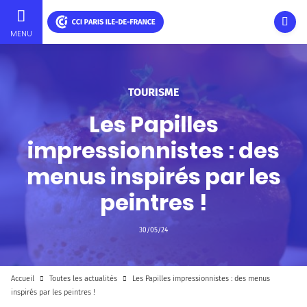
Ouvri
MENU
Aller
au
contenu
TOURISME
principal
Les Papilles
impressionnistes : des
menus inspirés par les
peintres !
30/05/24
Accueil
Toutes les actualités
Les Papilles impressionnistes : des menus
inspirés par les peintres !