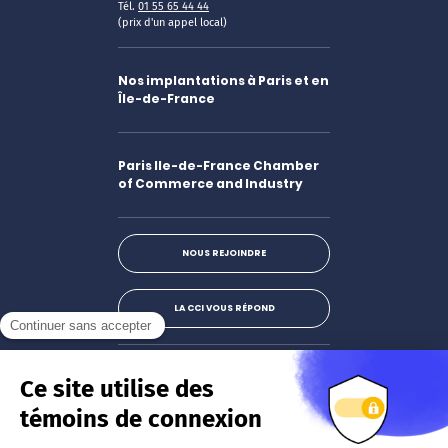
Tél.
01 55 65 44 44
(prix d'un appel local)
Nos implantations à Paris et en
Île-de-France
Paris Ile-de-France Chamber
of Commerce and Industry
NOUS REJOINDRE
LA CCI VOUS RÉPOND
Facebook
LinkedIn
X
Instagram
Youtube
S'abonner à la newsletter
JE M'INSCRIS