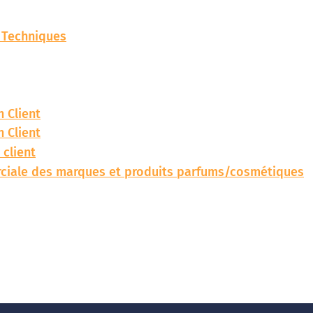
s Techniques
n Client
n Client
 client
rciale des marques et produits parfums/cosmétiques