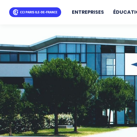
ENTREPRISES
ÉDUCATI
Aller
au
contenu
principal