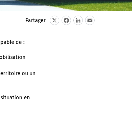
Partager
X
Facebook
LinkedIn
Email
apable de :
obilisation
erritoire ou un
 situation en