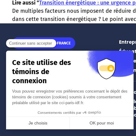
Lire aussi "
Transition énergétique : une urgence po
De multiples facteurs nous imposent de réduire 
dans cette transition énergétique ? Le point avec 
Entrep
Éducat
11 rue Léon Jouhaux
Prospe
75010
Paris
Événe
Tél.
01 55 65 44 44
(prix d'un appel local)
Intern
Paris 
Nos implantations à Paris
Chamb
et en Île-de-France
and In