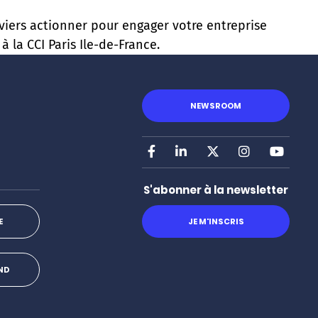
iers actionner pour engager votre entreprise
 la CCI Paris Ile-de-France.
NEWSROOM
Facebook
LinkedIn
X
Instagram
Youtu
S'abonner à la newsletter
JE M'INSCRIS
E
OND