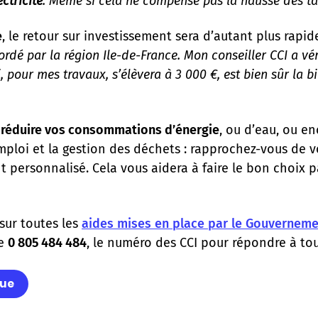
ctricité
. Même si cela ne compense pas la hausse des tari
e
, le retour sur investissement sera d’autant plus rapid
rdé par la région Ile-de-France. Mon conseiller CCI a vér
, pour mes travaux, s’élèvera à 3 000 €, est bien sûr la bi
r
réduire vos consommations d’énergie
, ou d’eau, ou en
mploi et la gestion des déchets : rapprochez-vous de v
ersonnalisé. Cela vous aidera à faire le bon choix pa
sur toutes les
aides mises en place par le Gouvernemen
le
0 805 484 484
, le numéro des CCI pour répondre à tout
que