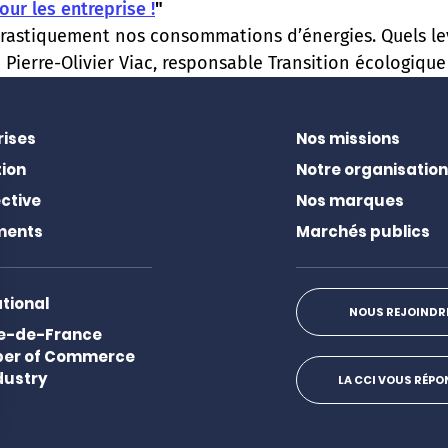
ur les entreprise !
"
drastiquement nos consommations d’énergies. Quels lev
Pierre-Olivier Viac, responsable Transition écologique à
rises
Nos missions
ion
Notre organisation
ctive
Nos marques
ments
Marchés publics
ational
NOUS REJOINDR
Ile-de-France
er of Commerce
dustry
LA CCI VOUS RÉP