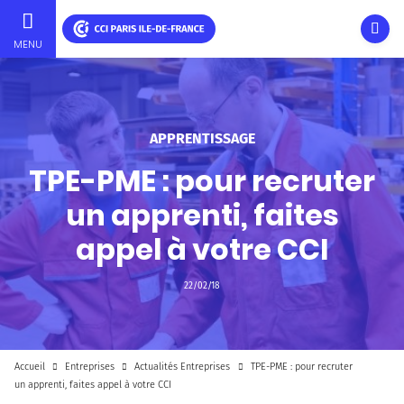
Ouvri
MENU
Aller
au
contenu
principal
APPRENTISSAGE
TPE-PME : pour recruter
un apprenti, faites
appel à votre CCI
22/02/18
Accueil
Entreprises
Actualités Entreprises
TPE-PME : pour recruter
un apprenti, faites appel à votre CCI