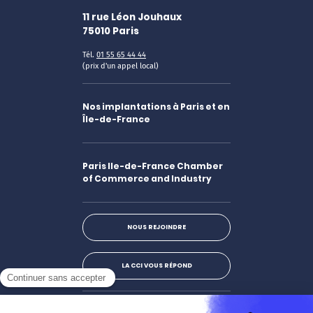
11 rue Léon Jouhaux
75010
Paris
Tél.
01 55 65 44 44
(prix d'un appel local)
Nos implantations à Paris et en
Île-de-France
Paris Ile-de-France Chamber
of Commerce and Industry
NOUS REJOINDRE
LA CCI VOUS RÉPOND
Facebook
LinkedIn
X
Instagram
Youtube