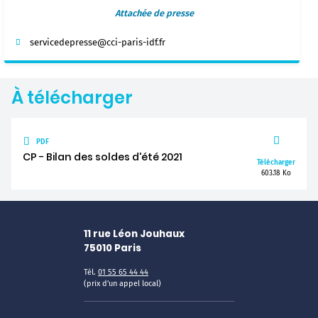
Attachée de presse
servicedepresse@cci-paris-idf.fr
À télécharger
PDF
CP - Bilan des soldes d'été 2021
Télécharger
603.18 Ko
11 rue Léon Jouhaux
75010
Paris
Tél.
01 55 65 44 44
(prix d'un appel local)