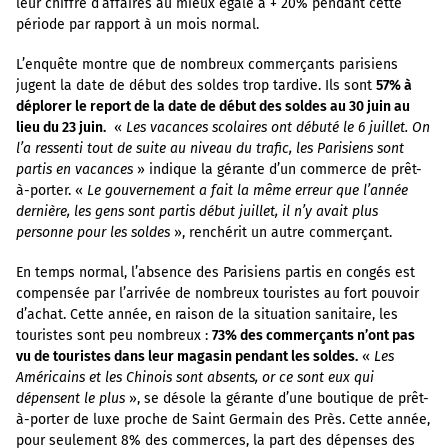
leur chiffre d’affaires au mieux égale à + 20% pendant cette
période par rapport à un mois normal.
L’enquête montre que de nombreux commerçants parisiens
jugent la date de début des soldes trop tardive. Ils sont
57% à
déplorer le report de la date de début des soldes au 30 juin au
lieu du 23 juin.
«
Les vacances scolaires ont débuté le 6 juillet. On
l’a ressenti tout de suite au niveau du trafic, les Parisiens sont
partis en vacances
» indique la gérante d’un commerce de prêt-
à-porter. «
Le gouvernement a fait la même erreur que l’année
dernière, les gens sont partis début juillet, il n’y avait plus
personne pour les soldes
», renchérit un autre commerçant.
En temps normal, l’absence des Parisiens partis en congés est
compensée par l’arrivée de nombreux touristes au fort pouvoir
d’achat. Cette année, en raison de la situation sanitaire, les
touristes sont peu nombreux :
73% des commerçants n’ont pas
vu de touristes dans leur magasin pendant les soldes.
«
Les
Américains et les Chinois sont absents, or ce sont eux qui
dépensent le plus
», se désole la gérante d’une boutique de prêt-
à-porter de luxe proche de Saint Germain des Près. Cette année,
pour seulement 8% des commerces, la part des dépenses des