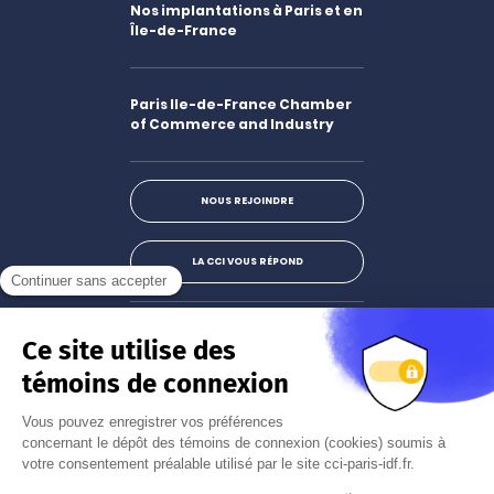
Nos implantations à Paris et en
Île-de-France
Paris Ile-de-France Chamber
of Commerce and Industry
NOUS REJOINDRE
LA CCI VOUS RÉPOND
Facebook
LinkedIn
X
Instagram
Youtube
S'abonner à la newsletter
JE M'INSCRIS