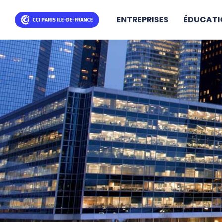
ENTREPRISES
ÉDUCATI
Aller
au
contenu
principal