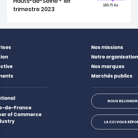
Hauts-de-Seine - 1er
389.75 Ko
trimestre 2023
rises
Nos missions
ion
Notre organisation
ctive
Nos marques
ments
Marchés publics
ational
NOUS REJOINDR
Ile-de-France
er of Commerce
dustry
LA CCI VOUS RÉP