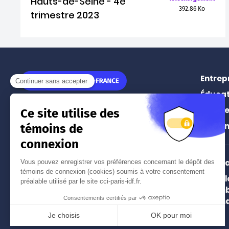
Hauts-de-Seine - 4e
392.86 Ko
trimestre 2023
Entrep
Éducat
11 rue Léon Jouhaux
Prospe
75010
Paris
Événe
Tél.
01 55 65 44 44
(prix d'un appel local)
Intern
Paris 
Nos implantations à Paris
Chamb
et en Île-de-France
and In