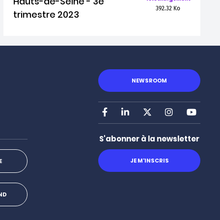
Hauts-de-Seine - 3e
392.32 Ko
trimestre 2023
NEWSROOM
Facebook
LinkedIn
X
Instagram
Youtu
S'abonner à la newsletter
JE M'INSCRIS
E
OND