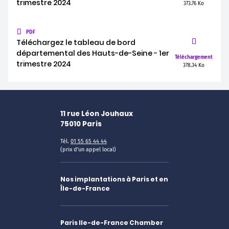
trimestre 2024
373.76 Ko
PDF
Téléchargez le tableau de bord
départemental des Hauts-de-Seine - 1er
Téléchargement
trimestre 2024
378.34 Ko
11 rue Léon Jouhaux
75010
Paris
Tél.
01 55 65 44 44
(prix d'un appel local)
Nos implantations à Paris et en
Île-de-France
Paris Ile-de-France Chamber