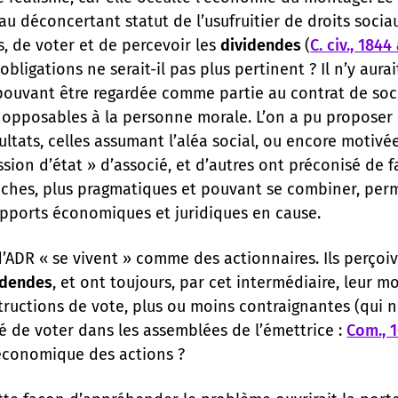
au déconcertant statut de l’usufruitier de droits socia
, de voter et de percevoir les
dividendes
(
C. civ., 1844 
bligations ne serait-il pas plus pertinent ? Il n’y aur
uvant être regardée comme partie au contrat de soci
 opposables à la personne morale. L’on a pu proposer d
tats, celles assumant l’aléa social, ou encore motivée
on d’état » d’associé, et d’autres ont préconisé de fa
roches, plus pragmatiques et pouvant se combiner, pe
apports économiques et juridiques en cause.
’ADR « se vivent » comme des actionnaires. Ils perçoi
idendes
, et ont toujours, par cet intermédiaire, leur m
structions de vote, plus ou moins contraignantes (qui
é de voter dans les assemblées de l’émettrice :
Com., 1
 économique des actions ?