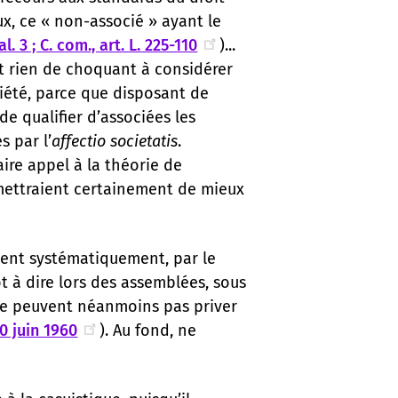
ux, ce « non-associé » ayant le
al. 3 ; C. com., art. L. 225-110
)...
ait rien de choquant à considérer
été, parce que disposant de
e qualifier d’associées les
s par l’
affectio societatis
.
ire appel à la théorie de
rmettraient certainement de mieux
vent systématiquement, par le
ot à dire lors des assemblées, sous
 ne peuvent néanmoins pas priver
0 juin 1960
). Au fond, ne