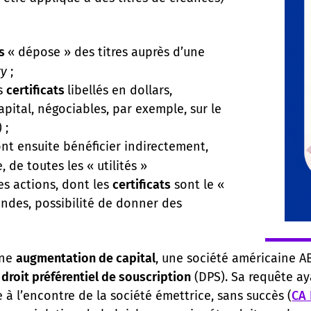
ns
« dépose » des titres auprès d’une
ry
;
es
certificats
libellés en dollars,
apital, négociables, par exemple, sur le
 ;
nt ensuite bénéficier indirectement,
 de toutes les « utilités »
es actions, dont les
certificats
sont le «
dendes, possibilité de donner des
une
augmentation de capital
, une société américaine AB
»
droit préférentiel de souscription
(DPS). Sa requête aya
e à l’encontre de la société émettrice, sans succès (
CA 