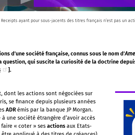
Receipts ayant pour sous-jacents des titres français n’est pas un act
tions d’une société française, connus sous le nom d’
Amer
 question, qui suscite la curiosité de la doctrine depu
B
].
t, dont les actions sont négociées sur
is, se finance depuis plusieurs années
des
ADR
émis par la banque JP Morgan.
 à une société étrangère d’avoir accès
 faire « coter » ses
actions
aux Etats-
 être appliqué à des titres de créances)