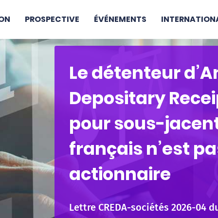
ON
PROSPECTIVE
ÉVÉNEMENTS
INTERNATION
Le détenteur d’
Depositary Recei
pour sous-jacent
français n’est pa
actionnaire
Lettre CREDA-sociétés 2026-04 du