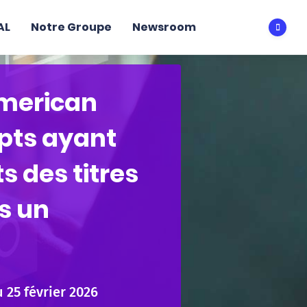
AL
Notre Groupe
Newsroom
Ouvri
American
pts ayant
s des titres
s un
 25 février 2026