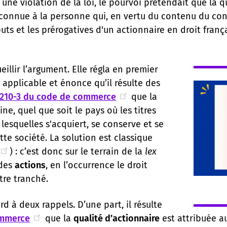
 une violation de la loi, le pourvoi prétendait que la q
econnue à la personne qui, en vertu du contenu du cont
buts et les prérogatives d'un actionnaire en droit frança
illir l’argument. Elle régla en premier
t applicable et énonce qu’il résulte des
 210-3 du code de commerce
que la
ne, quel que soit le pays où les titres
lesquelles s'acquiert, se conserve et se
tte société. La solution est classique
) : c’est donc sur le terrain de la
lex
 des
actions
, en l’occurrence le droit
tre tranché.
d à deux rappels. D’une part, il résulte
ommerce
que la
qualité d’actionnaire
est attribuée 