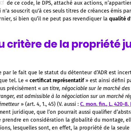
de ce code, le DPS, attaché aux actions, n’appartien
n'a souscrit qu'à ces seuls titres de créances émis par l
rnier, si bien qu’il ne peut pas revendiquer la
qualité d
 critère de la propriété j
ue par le fait que le statut du détenteur d’ADR est inc
que tel. Le «
certificat représentatif
» est ainsi défini p
lus précisément «
un titre, négociable sur le marché des
tranger, est admissible à la négociation sur un marché r
 émetteur
» (art. 4, 1., 45) (V. aussi :
C. mon. fin., L. 420-8, I
nt juridique, que l’on pourrait aussi qualifier d’abstr
e prendre en considération la globalité du montage, el
ions, lesquelles sont, en effet, la propriété de la seu