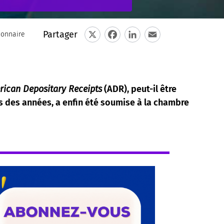
Partager
ionnaire
X
Facebook
LinkedIn
Email
ican Depositary Receipts
(ADR), peut-il être
is des années, a enfin été soumise à la chambre