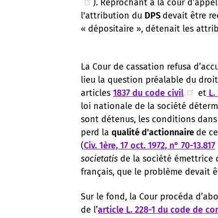
). Reprochant à la cour d’appel
l'attribution du
DPS
devait être r
« dépositaire », détenait les attri
La Cour de cassation refusa d’accue
lieu la question préalable du droi
articles
1837 du code civil
et
L.
loi nationale de la société détermi
sont détenus, les conditions dans 
perd la
qualité d'actionnaire
de ce
(
Civ. 1ère, 17 oct. 1972, n° 70-13.817
societatis
de la société émettrice
français, que le problème devait ê
Sur le fond, la Cour procéda d’abor
de l’
article L. 228-1 du code de c