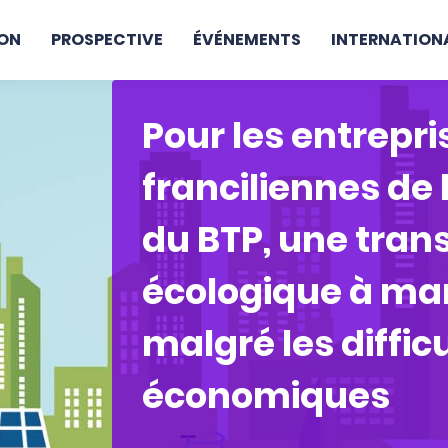
ON
PROSPECTIVE
ÉVÉNEMENTS
INTERNATION
Pour les entrepri
franciliennes de l
du BTP, une trans
écologique à mar
malgré les diffic
économiques