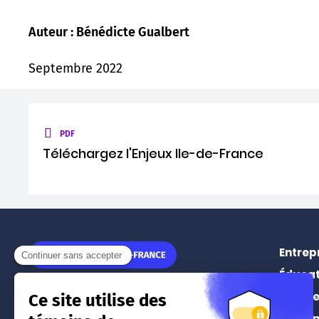
Auteur : Bénédicte Gualbert
Septembre 2022
PDF
Téléchargez l'Enjeux Ile-de-France
Entrep
Éducat
11 rue Léon Jouhaux
Prospe
75010
Paris
Événe