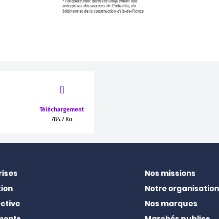
Téléchargement
784.7 Ko
rises
Nos missions
ion
Notre organisation
ctive
Nos marques
ments
Marchés publics