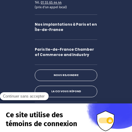
Tél.
01 55 65 44 44
(prix d'un appel local)
Nos implantations à Paris et en
Île-de-France
Paris Ile-de-France Chamber
of Commerce and Industry
NOUS REJOINDRE
LA CCI VOUS RÉPOND
Facebook
LinkedIn
X
Instagram
Youtube
S'abonner à la newsletter
JE M'INSCRIS