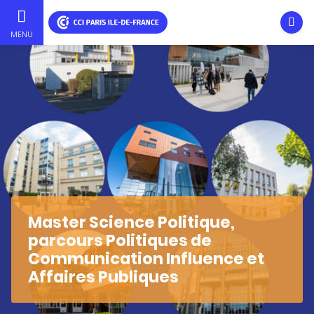
Ouvri
MENU
Aller
au
contenu
principal
Master Science Politique,
parcours Politiques de
Communication Influence et
Affaires Publiques