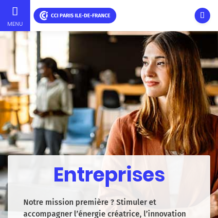
Ouvri
MENU
Aller
au
contenu
principal
Entreprises
Notre mission première ? Stimuler et
accompagner l’énergie créatrice, l’innovation