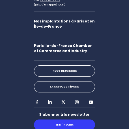
(prix d'un appel local)
Nos implantations à Paris et en
Île-de-France
Paris Ile-de-France Chamber
of Commerce and Industry
NOUS REJOINDRE
LA CCI VOUS RÉPOND
Facebook
LinkedIn
X
Instagram
Youtube
S'abonner à la newsletter
JE M'INSCRIS