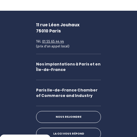
11 rue Léon Jouhaux
75010
Paris
Tél.
01 55 65 44 44
(prix d'un appel local)
Nos implantations à Paris et en
Île-de-France
Paris Ile-de-France Chamber
of Commerce and Industry
NOUS REJOINDRE
LA CCI VOUS RÉPOND