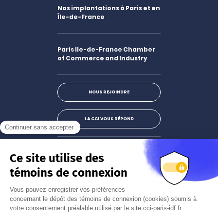
Nos implantations à Paris et en
Île-de-France
Paris Ile-de-France Chamber
of Commerce and Industry
NOUS REJOINDRE
LA CCI VOUS RÉPOND
Facebook
LinkedIn
X
Instagram
Youtube
S'abonner à la newsletter
JE M'INSCRIS