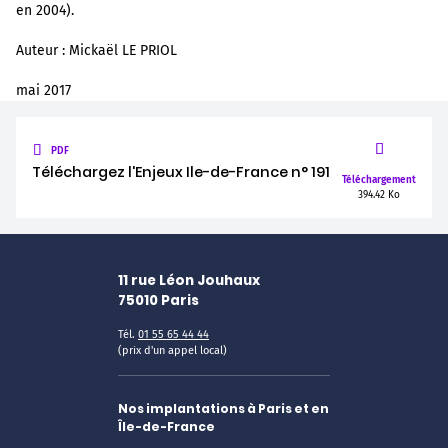
en 2004).
Auteur : Mickaël LE PRIOL
mai 2017
PDF
Téléchargez l'Enjeux Ile-de-France n° 191
Téléchargement
394.42 Ko
11 rue Léon Jouhaux
75010
Paris
Tél.
01 55 65 44 44
(prix d'un appel local)
Nos implantations à Paris et en
Île-de-France