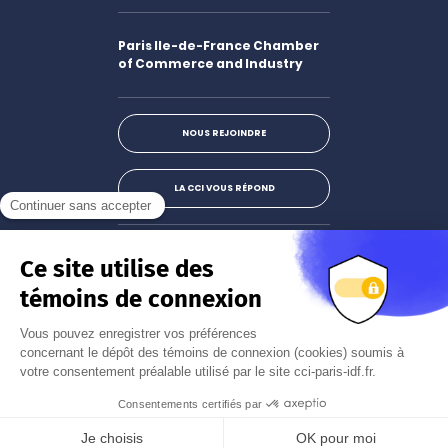
Paris Ile-de-France Chamber
of Commerce and Industry
NOUS REJOINDRE
LA CCI VOUS RÉPOND
Facebook
LinkedIn
X
Instagram
Youtube
S'abonner à la newsletter
JE M'INSCRIS
Mentions légales