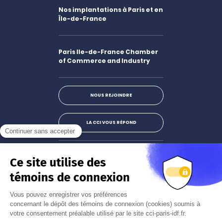
Nos implantations à Paris et en
Île-de-France
Paris Ile-de-France Chamber
of Commerce and Industry
NOUS REJOINDRE
LA CCI VOUS RÉPOND
Facebook
LinkedIn
X
Instagram
Youtube
S'abonner à la newsletter
JE M'INSCRIS