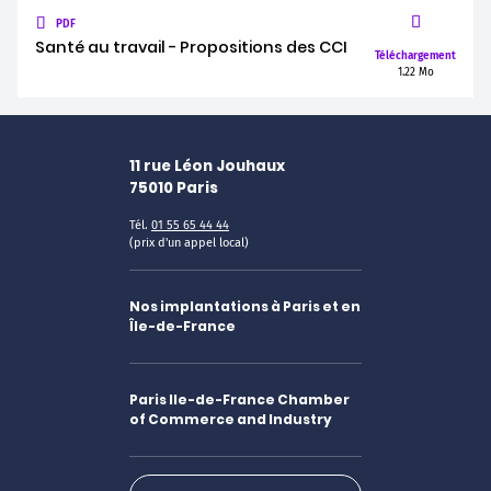
PDF
Santé au travail - Propositions des CCI
Téléchargement
1.22 Mo
11 rue Léon Jouhaux
75010
Paris
Tél.
01 55 65 44 44
(prix d'un appel local)
Nos implantations à Paris et en
Île-de-France
Paris Ile-de-France Chamber
of Commerce and Industry