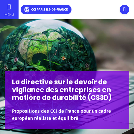
Ouvri
MENU
Aller
au
contenu
principal
La directive sur le devoir de
vigilance des entreprises en
matière de durabilité (CS3D)
Propositions des CCI de France pour un cadre
européen réaliste et équilibré