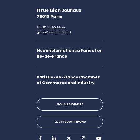
11 rue Léon Jouhaux
75010
Paris
Tél.
01 55 65 44 44
(prix d'un appel local)
Nos implantations à Paris et en
Île-de-France
Paris Ile-de-France Chamber
of Commerce and Industry
NOUS REJOINDRE
LA CCI VOUS RÉPOND
Facebook
LinkedIn
X
Instagram
Youtube