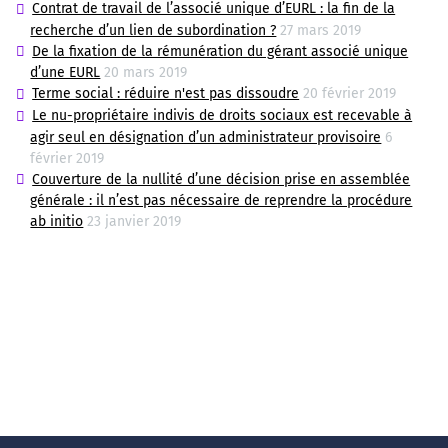
Contrat de travail de l’associé unique d’EURL : la fin de la
recherche d’un lien de subordination ?
27 mars 2019
De la fixation de la rémunération du gérant associé unique
d’une EURL
20 mars 2019
Terme social : réduire n'est pas dissoudre
20 février 2019
Le nu-propriétaire indivis de droits sociaux est recevable à
agir seul en désignation d’un administrateur provisoire
6
février 2019
Couverture de la nullité d’une décision prise en assemblée
générale : il n’est pas nécessaire de reprendre la procédure
ab initio
23 janvier 2019